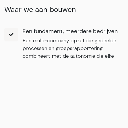
Waar we aan bouwen
Een fundament, meerdere bedrijven
Een multi-company opzet die gedeelde
processen en groepsrapportering
combineert met de autonomie die elke
entiteit nodig heeft.
Eén manier van boekhouden voor alle
bedrijven
Eén uniforme boekhoudkundige opzet
over alle entiteiten heen, met consistente
regels en een gedeeld rekeningschema,
zodat de groep op dezelfde manier boekt
en moeiteloos consolideert, terwijl elk