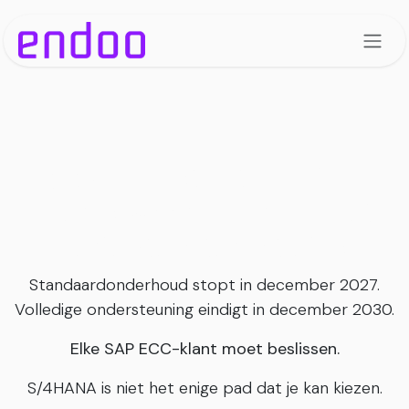
Overslaan naar inhoud
SAP ECC stopt in 2027.
Hier is waarom Odoo het
perfecte alternatief is.
Standaardonderhoud stopt in december 2027.
Volledige ondersteuning eindigt in december 2030.
Elke SAP ECC-klant moet beslissen.
S/4HANA is niet het enige pad dat je kan kiezen.