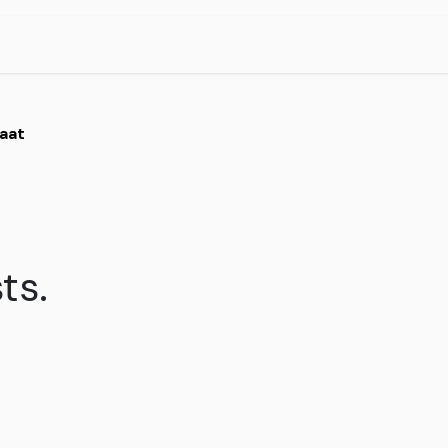
ssingen
Ons werk
Over ons
Vacatures
aat
ts.