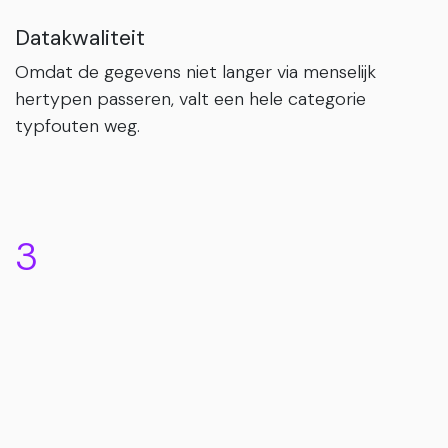
Datakwaliteit
Omdat de gegevens niet langer via menselijk
hertypen passeren, valt een hele categorie
typfouten weg.
3
Slimme controle
Onzekere extracties worden gemarkeerd voor
menselijke validatie = snelheid zonder verlies van
betrouwbaarheid.