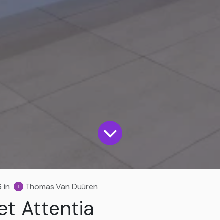
6
in
Thomas Van Duüren
t Attentia