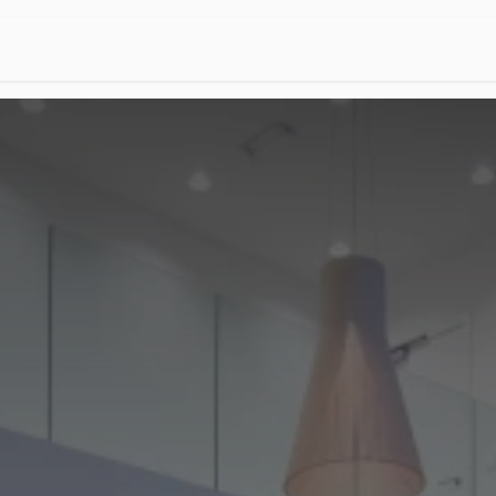
ssingen
Ons werk
Over ons
Vacatures