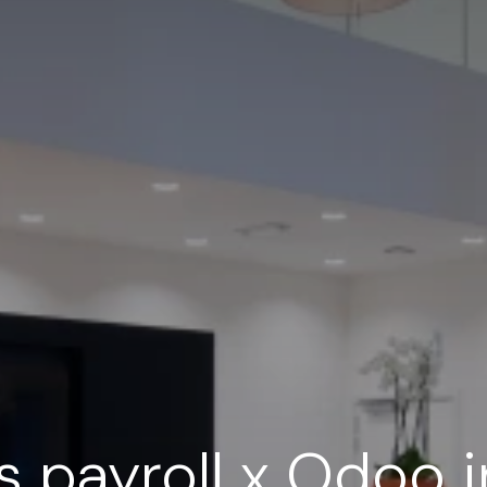
's payroll x Odoo i