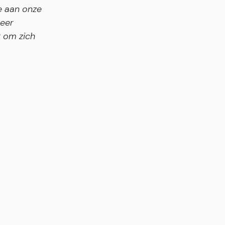
e aan onze
heer
t om zich